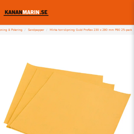
pning & Polering
Sandpapper
Mirka torrslipning Guld Proflex 230 x 280 mm P80 25-pack