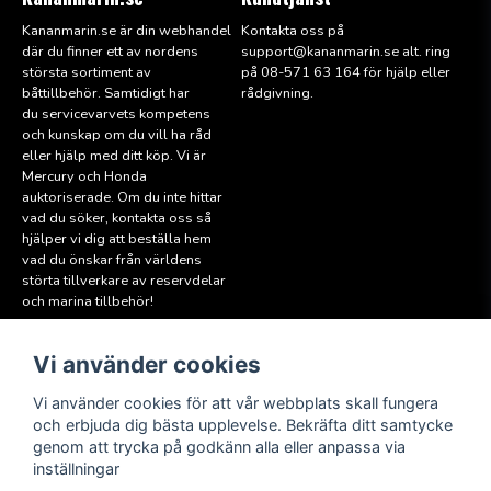
Kananmarin.se är din webhandel
Kontakta oss på
där du finner ett av nordens
support@kana
nmarin.se alt. ring
största sortiment av
på 08-571 63 164 för hjälp eller
båttillbehör. Samtidigt har
rådgivning.
du servicevarvets kompetens
och kunskap om du vill ha råd
eller hjälp med ditt köp. Vi är
Mercury och Honda
auktoriserade. Om du inte hittar
vad du söker, kontakta oss så
hjälper vi dig att beställa hem
vad du önskar från världens
störta tillverkare av reservdelar
och marina tillbehör!
Vi använder cookies
Läs mer
Följ oss
Facebook
Köpvillkor
Vi använder cookies för att vår webbplats skall fungera
Hitta till oss
och erbjuda dig bästa upplevelse. Bekräfta ditt samtycke
Instagram
genom att trycka på godkänn alla eller anpassa via
Miljöpolicy
inställningar
Medlem i Sweboat