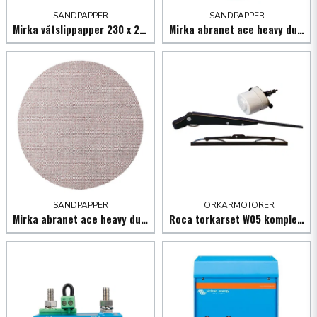
SANDPAPPER
SANDPAPPER
Mirka våtslippapper 230 x 280 mm
Mirka abranet ace heavy duty nät p 40 - 25 st
Skicka fråga
SANDPAPPER
TORKARMOTORER
Mirka abranet ace heavy duty Ø150 mm P400 - 50 st
Roca torkarset W05 komplett