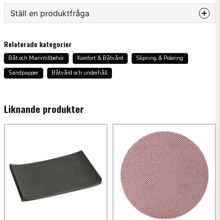
Ställ en produktfråga
question
Fråga oss något om denna produkten...
Relaterade kategorier
Båt och Marintillbehör
Komfort & Båtvård
Slipning & Polering
Sandpapper
Båtvård och underhåll
name
Namn
Liknande produkter
email
Mejladress
Ja, ni får publicera min fråga