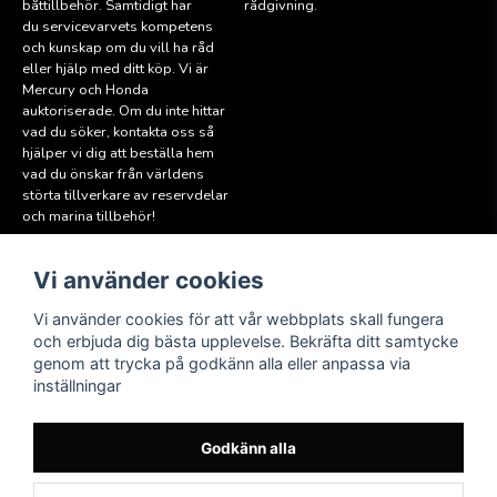
båttillbehör. Samtidigt har
rådgivning.
du servicevarvets kompetens
och kunskap om du vill ha råd
eller hjälp med ditt köp. Vi är
Mercury och Honda
auktoriserade. Om du inte hittar
vad du söker, kontakta oss så
hjälper vi dig att beställa hem
vad du önskar från världens
störta tillverkare av reservdelar
och marina tillbehör!
Vi använder cookies
Läs mer
Följ oss
Facebook
Köpvillkor
Vi använder cookies för att vår webbplats skall fungera
Hitta till oss
och erbjuda dig bästa upplevelse. Bekräfta ditt samtycke
Instagram
genom att trycka på godkänn alla eller anpassa via
Miljöpolicy
inställningar
Medlem i Sweboat
Att reservera en båt
Godkänn alla