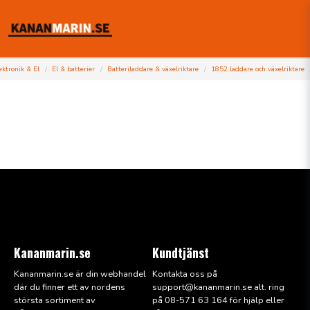
ektronik & El
El & batterier
Batteriladdare & växelriktare
1852 laddare och växelriktare
Kananmarin.se
Kundtjänst
Kananmarin.se är din webhandel
Kontakta oss på
där du finner ett av nordens
support@kana
nmarin.se alt. ring
största sortiment av
på 08-571 63 164 för hjälp eller