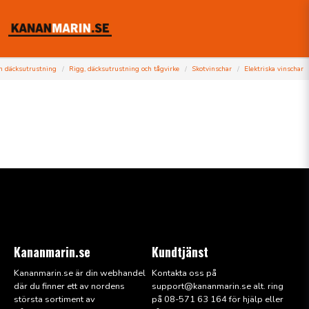
ch däcksutrustning
Rigg, däcksutrustning och tågvirke
Skotvinschar
Elektriska vinschar
Kananmarin.se
Kundtjänst
Kananmarin.se är din webhandel
Kontakta oss på
där du finner ett av nordens
support@kana
nmarin.se alt. ring
största sortiment av
på 08-571 63 164 för hjälp eller