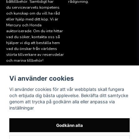
båttillbehör. Samtidigt har
rådgivning.
du servicevarvets kompetens
och kunskap om du vill ha råd
eller hjälp med ditt köp. Vi är
Mercury och Honda
auktoriserade. Om du inte hittar
vad du söker, kontakta oss så
hjälper vi dig att beställa hem
vad du önskar från världens
störta tillverkare av reservdelar
och marina tillbehör!
Vi använder cookies
Läs mer
Följ oss
Facebook
Köpvillkor
Vi använder cookies för att vår webbplats skall fungera
Hitta till oss
och erbjuda dig bästa upplevelse. Bekräfta ditt samtycke
Instagram
genom att trycka på godkänn alla eller anpassa via
Miljöpolicy
inställningar
Medlem i Sweboat
Att reservera en båt
Godkänn alla