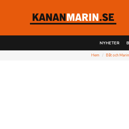
NYHETER
B
Hem
Båt och Marin