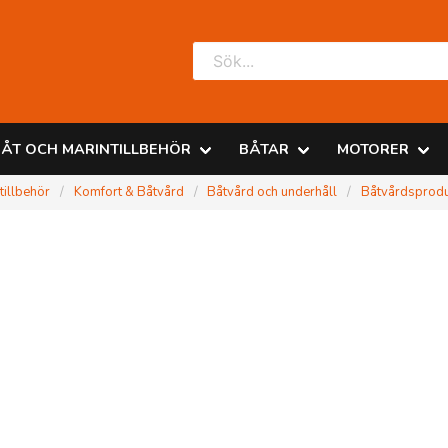
ÅT OCH MARINTILLBEHÖR
BÅTAR
MOTORER
tillbehör
Komfort & Båtvård
Båtvård och underhåll
Båtvårdsprodu