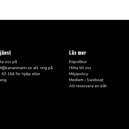
jänst
Läs mer
ta oss på
Köpvillkor
rt@kana
nmarin.se alt. ring på
Hitta till oss
 63 164 för hjälp eller
Miljöpolicy
ning.
Medlem i Sweboat
Att reservera en båt