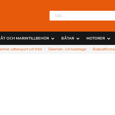
ÅT OCH MARINTILLBEHÖR
BÅTAR
MOTORER
kerhet, vattensport och fritid
Säkerhets- och badstegar
Badplattforma