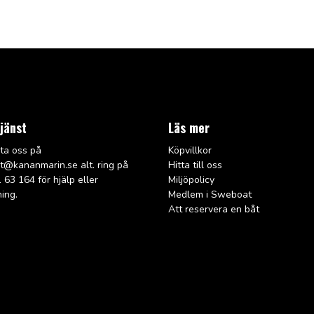
jänst
Läs mer
ta oss på
Köpvillkor
rt@kana
nmarin.se alt. ring på
Hitta till oss
 63 164 för hjälp eller
Miljöpolicy
ning.
Medlem i Sweboat
Att reservera en båt