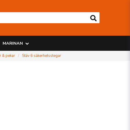
MARINAN
r & pekar
Stäv 6 säkerhetsstegar