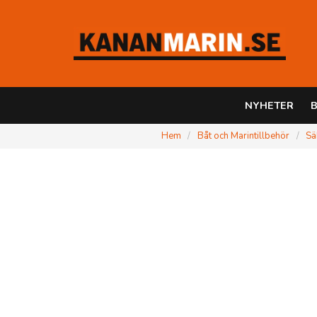
NYHETER
B
Hem
Båt och Marintillbehör
Sä