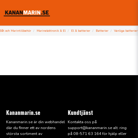
Båt och Marintillbehör
Marinelektronik & El
El & batterier
Batterier
Vanliga batterier
Kananmarin.se
Kundtjänst
Kananmarin.se är din webhandel
Kontakta oss på
där du finner ett av nordens
support@kana
nmarin.se alt. ring
största sortiment av
på 08-571 63 164 för hjälp eller