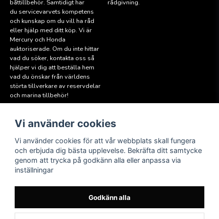
båttillbehör. Samtidigt har
rådgivning.
du servicevarvets kompetens
och kunskap om du vill ha råd
eller hjälp med ditt köp. Vi är
Mercury och Honda
auktoriserade. Om du inte hittar
vad du söker, kontakta oss så
hjälper vi dig att beställa hem
vad du önskar från världens
störta tillverkare av reservdelar
och marina tillbehör!
Vi använder cookies
Läs mer
Följ oss
Facebook
Köpvillkor
Vi använder cookies för att vår webbplats skall fungera
Hitta till oss
och erbjuda dig bästa upplevelse. Bekräfta ditt samtycke
Instagram
genom att trycka på godkänn alla eller anpassa via
Miljöpolicy
inställningar
Medlem i Sweboat
Att reservera en båt
Godkänn alla