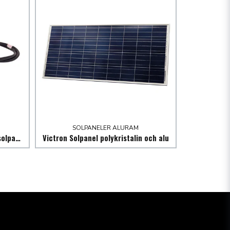
SOLPANELER ALURAM
Victron förlängningssladd med solpanelskontakt
Victron Solpanel polykristalin och alu