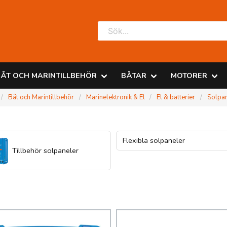
ÅT OCH MARINTILLBEHÖR
BÅTAR
MOTORER
Båt och Marintillbehör
Marinelektronik & El
El & batterier
Solpan
Flexibla solpaneler
Tillbehör solpaneler