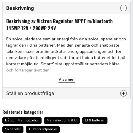
Beskrivning
Beskrivning av Victron Regulator MPPT m/bluetooth
145WP 12V / 290WP 24V
En solcellsladdare samlar energi från dina solcellspaneler och
lagrar den i dina batterier. Med den senaste och snabbaste
tekniken maximerar SmartSolar energiuppsamlingen och för
den vidare på ett intelligent sätt för att ladda batteriet fullt på
kortast möjlig tid. SmartSolar upprätthåller batteriets hälsa
och förlänger livstiden.
Visa mer
SmartSolar-laddningsstyrenheten laddar till och med ett
kraftigt urladdat batteri. Den kan arbeta med en
batterispänning så låg som 0 V förutsatt att cellerna inte har
Ställ en produktfråga
permanent sulfaterats eller på annat sätt skadats.
question
Fråga oss något om denna produkten...
Relaterade kategorier
Båt och Marintillbehör
Marinelektronik & El
El & batterier
Solpaneler
Tillbehör solpaneler