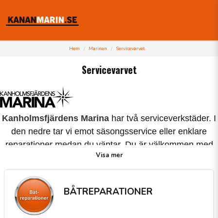
Hem
Marinan
Servicevarvet
Servicevarvet
Kanholmsfjärdens Marina
har två serviceverkstäder. I
den nedre tar vi emot säsongsservice eller enklare
reparationer medan du väntar. Du är välkommen med
Visa mer
din båt till hamnbassängen så lyfter vi upp den och
servar medan du tar en promenad på Vindö. I den övre
verkstaden tar vi oss an större uppdrag och monterar
BÅTREPARATIONER
nya motorer och gör installationsarbeten.