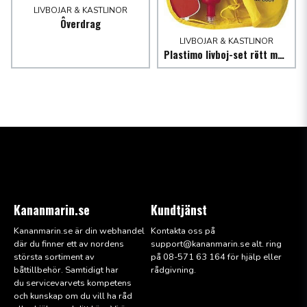
LIVBOJAR & KASTLINOR
Ôverdrag
LIVBOJAR & KASTLINOR
Plastimo livboj-set rött med lina och ljus
Kananmarin.se
Kundtjänst
Kananmarin.se är din webhandel
Kontakta oss på
där du finner ett av nordens
support@kana
nmarin.se alt. ring
största sortiment av
på 08-571 63 164 för hjälp eller
båttillbehör. Samtidigt har
rådgivning.
du servicevarvets kompetens
och kunskap om du vill ha råd