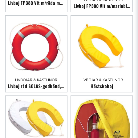
LIVBOJAR & KASTLINOR
Livboj FP380 Vit m/röda manschetter, 20m kastlina
Livboj FP380 Vit m/marinblå reflexband, 20m kastlina
LIVBOJAR & KASTLINOR
LIVBOJAR & KASTLINOR
Livboj röd SOLAS-godkänd, Vikt 2,7 kg
Hästskoboj