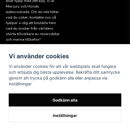
eller hjälp med ditt köp. Vi är
Mercury och Honda
auktoriserade. Om du inte hittar
vad du söker, kontakta oss så
hjälper vi dig att beställa hem
vad du önskar från världens
störta tillverkare av reservdelar
och marina tillbehör!
Vi använder cookies
Läs mer
Följ oss
Facebook
Köpvillkor
Vi använder cookies för att vår webbplats skall fungera
Hitta till oss
och erbjuda dig bästa upplevelse. Bekräfta ditt samtycke
Instagram
genom att trycka på godkänn alla eller anpassa via
Miljöpolicy
inställningar
Medlem i Sweboat
Att reservera en båt
Godkänn alla
Inställningar
Powered by Nyehandel AB