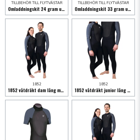
TILLBEHÖR TILL FLYTVÄSTAR
TILLBEHÖR TILL FLYTVÄSTAR
Omladdningskit 24 gram united moulders (barn)
Omladdningskit 33 gram united moulders
1852
1852
1852 våtdräkt dam lång modell 3/2mm svart/grå
1852 våtdräkt junior lång modell 3/2mm svart/grå stl.