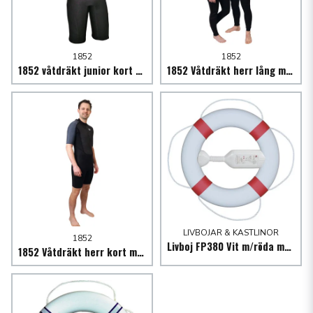
1852
1852
1852 våtdräkt junior kort modell 3/2mm svart/grå stl.
1852 Våtdräkt herr lång modell 3/2 mm svart/grå
LIVBOJAR & KASTLINOR
1852
Livboj FP380 Vit m/röda manschetter, 20m kastlina
1852 Våtdräkt herr kort modell svart/grå