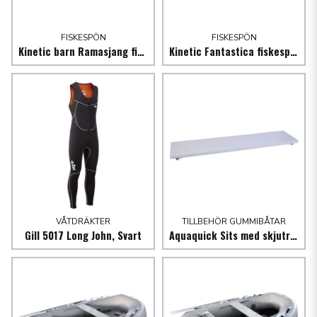
FISKESPÖN
FISKESPÖN
Kinetic barn Ramasjang fiskespö combo med rulle
Kinetic Fantastica fiskespö allround combo m/rulle
VÅTDRÄKTER
TILLBEHÖR GUMMIBÅTAR
Gill 5017 Long John, Svart
Aquaquick Sits med skjutreglage