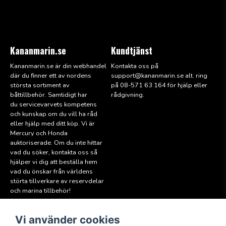
Kananmarin.se
Kundtjänst
Kananmarin.se är din webhandel
Kontakta oss på
där du finner ett av nordens
support@kana
nmarin.se alt. ring
största sortiment av
på 08-571 63 164 för hjälp eller
båttillbehör. Samtidigt har
rådgivning.
du servicevarvets kompetens
och kunskap om du vill ha råd
eller hjälp med ditt köp. Vi är
Mercury och Honda
auktoriserade. Om du inte hittar
vad du söker, kontakta oss så
hjälper vi dig att beställa hem
vad du önskar från världens
störta tillverkare av reservdelar
och marina tillbehör!
Vi använder cookies
Läs mer
Följ oss