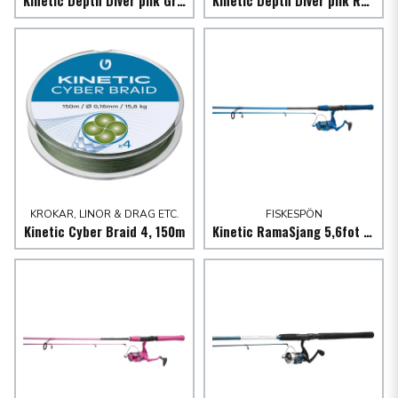
Kinetic Depth Diver pilk Grön/Gul
Kinetic Depth Diver pilk Röd/Gul
KROKAR, LINOR & DRAG ETC.
FISKESPÖN
Kinetic Cyber Braid 4, 150m
Kinetic RamaSjang 5,6fot fiskespö 5-24g med hjul blått