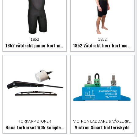
1852
1852
1852 våtdräkt junior kort modell 3/2mm svart/grå stl.
1852 Våtdräkt herr kort modell svart/grå
TORKARMOTORER
VICTRON LADDARE & VÄXELRIKTARE
Roca torkarset W05 komplett
Victron Smart batteriskydd