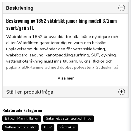
Beskrivning
Beskrivning av 1852 våtdräkt junior lång modell 3/2mm
svart/grå stl.
Våtdräkterna 1852 är avsedda för alla, både nybörjare och
eliten.Våtdräkten garanterar dig en varm och bekväm
upplevelseom du använder den för vattenskidåkning,
wakeboard, segling, kanotpaddling,surfning, SUP, dykning,
vattenskoteråkning m.m.Finns till barn, vuxna, flickor och
pojkar.• SBR-laminerad med dubbel polyester.• Glideskin på
bröstet• Platta sömmar• YKK-blixtlås• Neopren: 3 mm på
Visa mer
bröstet och 2 mm på ärmarnaför ökad flexibilitet• Svart/grå
Ställ en produktfråga
question
Fråga oss något om denna produkten...
Relaterade kategorier
Båt och Marintillbehör
Säkerhet, vattensport och fritid
Vattensport och fritid
1852
Våtdräkter