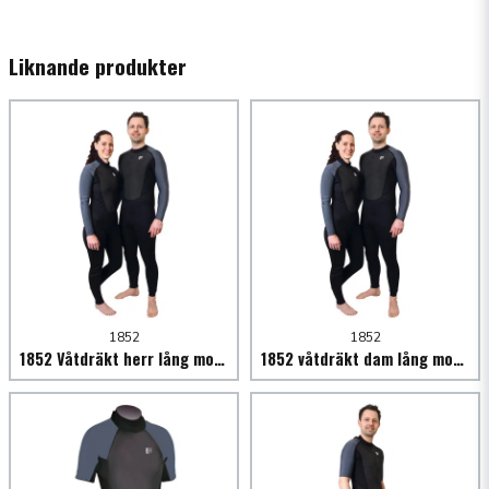
name
Namn
Liknande produkter
email
Mejladress
Ja, ni får publicera min fråga
1852
1852
1852 Våtdräkt herr lång modell 3/2 mm svart/grå
1852 våtdräkt dam lång modell 3/2mm svart/grå
Skicka fråga