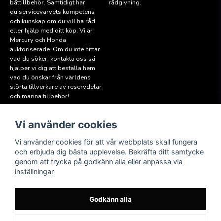
båttillbehör. Samtidigt har
rådgivning.
du servicevarvets kompetens
och kunskap om du vill ha råd
eller hjälp med ditt köp. Vi är
Mercury och Honda
auktoriserade. Om du inte hittar
vad du söker, kontakta oss så
hjälper vi dig att beställa hem
vad du önskar från världens
störta tillverkare av reservdelar
och marina tillbehör!
Vi använder cookies
Läs mer
Följ oss
Facebook
Köpvillkor
Vi använder cookies för att vår webbplats skall fungera
Hitta till oss
och erbjuda dig bästa upplevelse. Bekräfta ditt samtycke
Instagram
genom att trycka på godkänn alla eller anpassa via
Miljöpolicy
inställningar
Medlem i Sweboat
Att reservera en båt
Godkänn alla