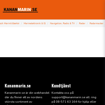
och Marintillbehör
Marinelektronik & El
Navigation, Radio & TV
Radar
Radarmaster
Kananmarin.se
Kundtjänst
Kananmarin.se är din webhandel
Kontakta oss på
där du finner ett av nordens
support@kana
nmarin.se alt. ring
största sortiment av
på 08-571 63 164 för hjälp eller