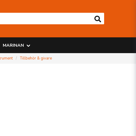
MARINAN
trument
Tillbehör & givare