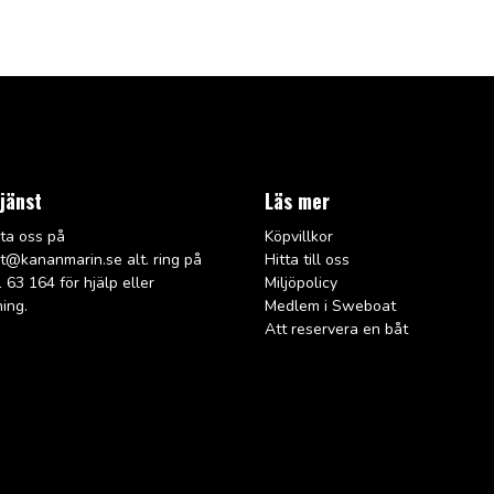
jänst
Läs mer
ta oss på
Köpvillkor
rt@kana
nmarin.se alt. ring på
Hitta till oss
 63 164 för hjälp eller
Miljöpolicy
ning.
Medlem i Sweboat
Att reservera en båt