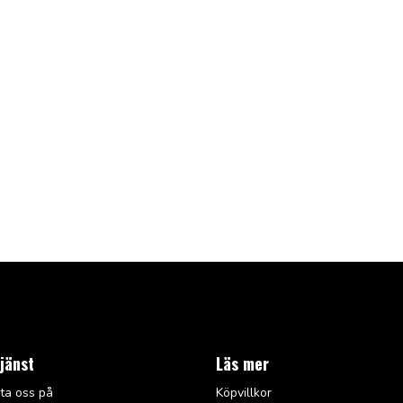
jänst
Läs mer
ta oss på
Köpvillkor