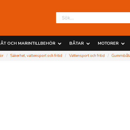
ÅT OCH MARINTILLBEHÖR
BÅTAR
MOTORER
hör
Säkerhet, vattensport och fritid
Vattensport och fritid
Gummibåt