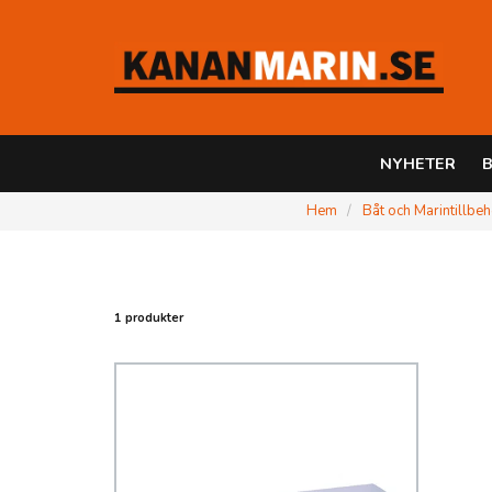
NYHETER
B
Hem
Båt och Marintillbe
1 produkter