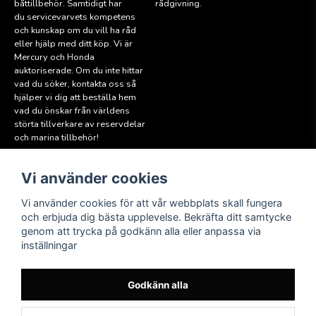
båttillbehör. Samtidigt har
rådgivning.
du servicevarvets kompetens
och kunskap om du vill ha råd
eller hjälp med ditt köp. Vi är
Mercury och Honda
auktoriserade. Om du inte hittar
vad du söker, kontakta oss så
hjälper vi dig att beställa hem
vad du önskar från världens
störta tillverkare av reservdelar
och marina tillbehör!
Vi använder cookies
Läs mer
Följ oss
Facebook
Köpvillkor
Vi använder cookies för att vår webbplats skall fungera
Hitta till oss
och erbjuda dig bästa upplevelse. Bekräfta ditt samtycke
Instagram
genom att trycka på godkänn alla eller anpassa via
Miljöpolicy
inställningar
Medlem i Sweboat
Att reservera en båt
Godkänn alla