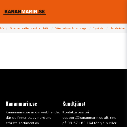
ehör
Säkerhet, vattensport och fritid
Säkerhets- och badstegar
Flyvästar
Hundvästar
Kananmarin.se
Kundtjänst
Kananmarin.se är din webhandel
Kontakta oss på
där du finner ett av nordens
support@kana
nmarin.se alt. ring
största sortiment av
på 08-571 63 164 för hjälp eller