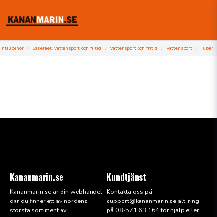
intillbehör
Säkerhet, vattensport och fritid
Vattensport och fritid
Vattensport
Tuber
Kananmarin.se
Kundtjänst
Kananmarin.se är din webhandel
Kontakta oss på
där du finner ett av nordens
support@kana
nmarin.se alt. ring
största sortiment av
på 08-571 63 164 för hjälp eller