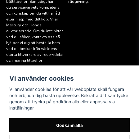
båttillbehör. Samtidigt har
rådgivning.
du servicevarvets kompetens
och kunskap om du vill ha råd
eller hjälp med ditt köp. Vi är
Mercury och Honda
auktoriserade. Om du inte hittar
vad du söker, kontakta oss så
hjälper vi dig att beställa hem
vad du önskar från världens
störta tillverkare av reservdelar
och marina tillbehör!
Vi använder cookies
Läs mer
Följ oss
Facebook
Köpvillkor
Vi använder cookies för att vår webbplats skall fungera
Hitta till oss
och erbjuda dig bästa upplevelse. Bekräfta ditt samtycke
Instagram
genom att trycka på godkänn alla eller anpassa via
Miljöpolicy
inställningar
Medlem i Sweboat
Att reservera en båt
Godkänn alla