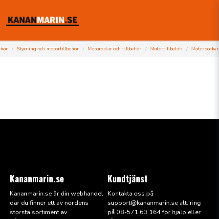
ehör
Styrning och motortillbehör
Motordelar och tillbehör
Motortillbehör
Motorbockar
Kananmarin.se
Kundtjänst
Kananmarin.se är din webhandel
Kontakta oss på
där du finner ett av nordens
support@kana
nmarin.se alt. ring
största sortiment av
på 08-571 63 164 för hjälp eller