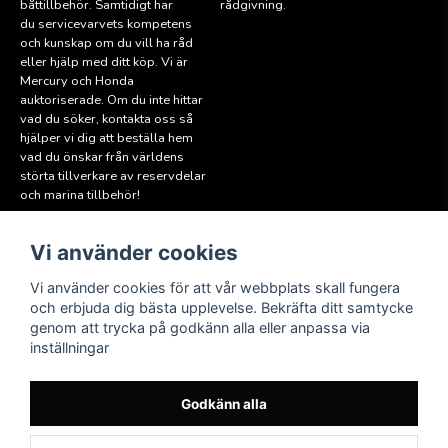
båttillbehör. Samtidigt har
rådgivning.
du servicevarvets kompetens
och kunskap om du vill ha råd
eller hjälp med ditt köp. Vi är
Mercury och Honda
auktoriserade. Om du inte hittar
vad du söker, kontakta oss så
hjälper vi dig att beställa hem
vad du önskar från världens
störta tillverkare av reservdelar
och marina tillbehör!
Vi använder cookies
Läs mer
Följ oss
Facebook
Köpvillkor
Vi använder cookies för att vår webbplats skall fungera
Hitta till oss
och erbjuda dig bästa upplevelse. Bekräfta ditt samtycke
Instagram
genom att trycka på godkänn alla eller anpassa via
Miljöpolicy
inställningar
Medlem i Sweboat
Att reservera en båt
Godkänn alla