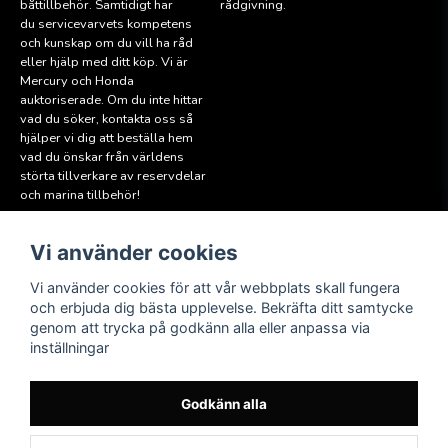
båttillbehör. Samtidigt har
rådgivning.
du servicevarvets kompetens
och kunskap om du vill ha råd
eller hjälp med ditt köp. Vi är
Mercury och Honda
auktoriserade. Om du inte hittar
vad du söker, kontakta oss så
hjälper vi dig att beställa hem
vad du önskar från världens
störta tillverkare av reservdelar
och marina tillbehör!
Vi använder cookies
Läs mer
Följ oss
Facebook
Köpvillkor
Vi använder cookies för att vår webbplats skall fungera
Hitta till oss
och erbjuda dig bästa upplevelse. Bekräfta ditt samtycke
Instagram
genom att trycka på godkänn alla eller anpassa via
Miljöpolicy
inställningar
Medlem i Sweboat
Att reservera en båt
Godkänn alla