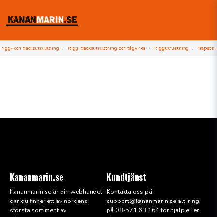
 rigg- och däcksutrustning
Rigg, däcksutrustning och tågvirke
Riggutrustning
Trapets
Kananmarin.se
Kundtjänst
Kananmarin.se är din webhandel
Kontakta oss på
där du finner ett av nordens
support@kana
nmarin.se alt. ring
största sortiment av
på 08-571 63 164 för hjälp eller