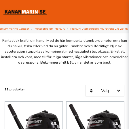
rcury Marine Concept
Motorprogram Mercury
Mercury utombordare FourStroke 2,5-25 hk
Fantastisk kraft i din hand. Med de här kompakta utombordsmotorerna kan
du ha kul, fiska eller vad du nu gillar – snabbt och tillförlitligt. Njut av
acceleration i toppklass kombinerat med hastighet i toppklass. Enkel att
installera och köra, med tillförlitliga starter, låga vibrationer och omedelbar
gasrespons. Bekymmersfritt båtliv när det är som bäst.
11 produkter
-- Välj --