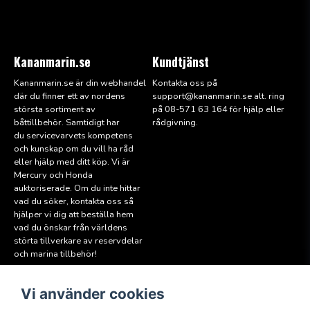
Kananmarin.se
Kundtjänst
Kananmarin.se är din webhandel
Kontakta oss på
där du finner ett av nordens
support@kana
nmarin.se alt. ring
största sortiment av
på 08-571 63 164 för hjälp eller
båttillbehör. Samtidigt har
rådgivning.
du servicevarvets kompetens
och kunskap om du vill ha råd
eller hjälp med ditt köp. Vi är
Mercury och Honda
auktoriserade. Om du inte hittar
vad du söker, kontakta oss så
hjälper vi dig att beställa hem
vad du önskar från världens
störta tillverkare av reservdelar
och marina tillbehör!
Vi använder cookies
Läs mer
Följ oss