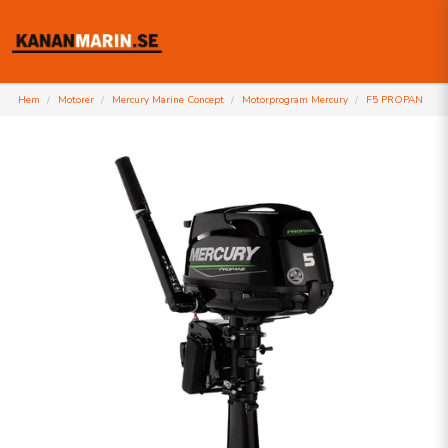
Hem
Motorer
Mercury Marine Concept
Motorprogram Mercury
F5 PROPAN