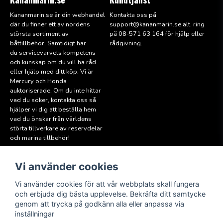
Kananmarin.se är din webhandel
Kontakta oss på
där du finner ett av nordens
support@kana
nmarin.se alt. ring
största sortiment av
på 08-571 63 164 för hjälp eller
båttillbehör. Samtidigt har
rådgivning.
du servicevarvets kompetens
och kunskap om du vill ha råd
eller hjälp med ditt köp. Vi är
Mercury och Honda
auktoriserade. Om du inte hittar
vad du söker, kontakta oss så
hjälper vi dig att beställa hem
vad du önskar från världens
störta tillverkare av reservdelar
och marina tillbehör!
Vi använder cookies
Läs mer
Följ oss
Facebook
Köpvillkor
Vi använder cookies för att vår webbplats skall fungera
Hitta till oss
och erbjuda dig bästa upplevelse. Bekräfta ditt samtycke
Instagram
genom att trycka på godkänn alla eller anpassa via
Miljöpolicy
inställningar
Medlem i Sweboat