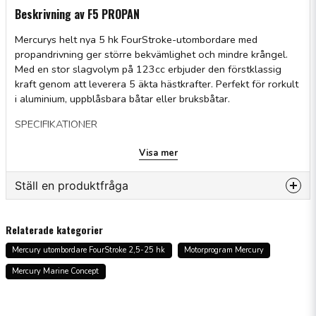
Beskrivning av F5 PROPAN
Mercurys helt nya 5 hk FourStroke-utombordare med
propandrivning ger större bekvämlighet och mindre krångel.
Med en stor slagvolym på 123cc erbjuder den förstklassig
kraft genom att leverera 5 äkta hästkrafter. Perfekt för rorkult
i aluminium, uppblåsbara båtar eller bruksbåtar.
SPECIFIKATIONER
5 PROPANE Hk/kW5 / 3.7
Visa mer
Motortyp1 cylinderSlagvolym (kubiktum/kubikcentimeter)7
Ställ en produktfråga
Slagvolym (l)7.5 / 123
question
Fråga oss något om denna produkten...
Varvtal vid full gas 5000-6000
Relaterade kategorier
Bränsleinduktionssystem2-ventilers tryckstång (toppventil)
Mercury utombordare FourStroke 2,5-25 hk
Motorprogram Mercury
Mercury Marine Concept
Rekommenderad olja Mercury FourStroke-olja 10W-30
name
Namn
Varningssystem för motorskyddLågt oljetryck Övervarv