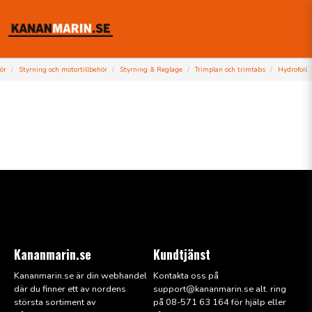
ör
Styrning och motortillbehör
Styrning & Reglage
Trimplan och trimtabs
Hydrofoil
Kananmarin.se
Kundtjänst
Kananmarin.se är din webhandel
Kontakta oss på
där du finner ett av nordens
support@kana
nmarin.se alt. ring
största sortiment av
på 08-571 63 164 för hjälp eller