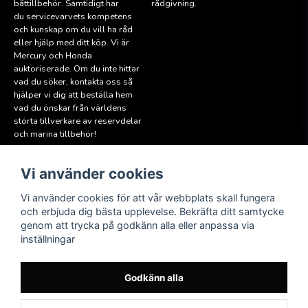
båttillbehör. Samtidigt har
rådgivning.
du servicevarvets kompetens
och kunskap om du vill ha råd
eller hjälp med ditt köp. Vi är
Mercury och Honda
auktoriserade. Om du inte hittar
vad du söker, kontakta oss så
hjälper vi dig att beställa hem
vad du önskar från världens
störta tillverkare av reservdelar
och marina tillbehör!
Vi använder cookies
Läs mer
Följ oss
Facebook
Köpvillkor
Vi använder cookies för att vår webbplats skall fungera
Hitta till oss
och erbjuda dig bästa upplevelse. Bekräfta ditt samtycke
Instagram
genom att trycka på godkänn alla eller anpassa via
Miljöpolicy
inställningar
Medlem i Sweboat
Att reservera en båt
Godkänn alla