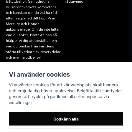
båttillbehör. Samtidigt har
rådgivning.
du servicevarvets kompetens
och kunskap om du vill ha råd
eller hjälp med ditt köp. Vi är
Mercury och Honda
auktoriserade. Om du inte hittar
vad du söker, kontakta oss så
hjälper vi dig att beställa hem
vad du önskar från världens
störta tillverkare av reservdelar
och marina tillbehör!
Vi använder cookies
Läs mer
Följ oss
Facebook
Köpvillkor
Vi använder cookies för att vår webbplats skall fungera
Hitta till oss
och erbjuda dig bästa upplevelse. Bekräfta ditt samtycke
Instagram
genom att trycka på godkänn alla eller anpassa via
Miljöpolicy
inställningar
Medlem i Sweboat
Att reservera en båt
Godkänn alla