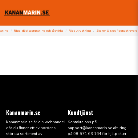
stning
Rigg, däcksutrustning och tågvirke
Riggutrustning
Skenor & skot / genuatravare
Kananmarin.se
Kundtjänst
Kananmarin.se är din webhandel
Kontakta oss på
där du finner ett av nordens
support@kana
nmarin.se alt. ring
största sortiment av
på 08-571 63 164 för hjälp eller