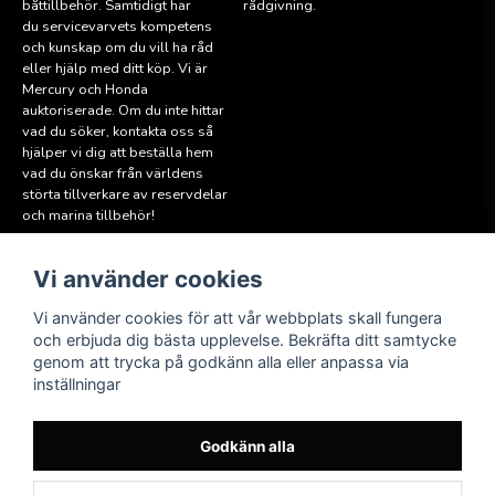
båttillbehör. Samtidigt har
rådgivning.
du servicevarvets kompetens
och kunskap om du vill ha råd
eller hjälp med ditt köp. Vi är
Mercury och Honda
auktoriserade. Om du inte hittar
vad du söker, kontakta oss så
hjälper vi dig att beställa hem
vad du önskar från världens
störta tillverkare av reservdelar
och marina tillbehör!
Vi använder cookies
Läs mer
Följ oss
Facebook
Köpvillkor
Vi använder cookies för att vår webbplats skall fungera
Hitta till oss
och erbjuda dig bästa upplevelse. Bekräfta ditt samtycke
Instagram
genom att trycka på godkänn alla eller anpassa via
Miljöpolicy
inställningar
Medlem i Sweboat
Att reservera en båt
Godkänn alla