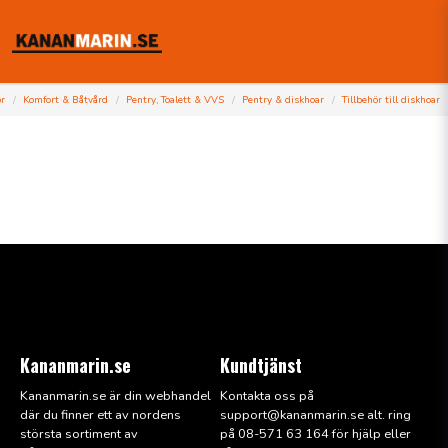
ör
Komfort & Båtvård
Pentry, Toalett & VVS
Pentry & diskhoar
Tillbehör till diskhoar
Kananmarin.se
Kundtjänst
Kananmarin.se är din webhandel
Kontakta oss på
där du finner ett av nordens
support@kana
nmarin.se alt. ring
största sortiment av
på 08-571 63 164 för hjälp eller