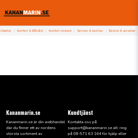
illbehör
Komfort & Båtvård
Komfort ombord
Servicer & textilier
Bestick & servetter
Kananmarin.se
Kundtjänst
Kananmarin.se är din webhandel
Kontakta oss på
där du finner ett av nordens
support@kana
nmarin.se alt. ring
största sortiment av
på 08-571 63 164 för hjälp eller