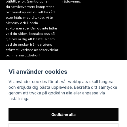
båttillbehör. Samtidigt har
rådgivning.
du servicevarvets kompetens
och kunskap om du vill ha råd
eller hjälp med ditt köp. Vi är
Mercury och Honda
auktoriserade. Om du inte hittar
vad du söker, kontakta oss så
hjälper vi dig att beställa hem
vad du önskar från världens
störta tillverkare av reservdelar
och marina tillbehör!
Vi använder cookies
Läs mer
Följ oss
Facebook
Köpvillkor
Vi använder cookies för att vår webbplats skall fungera
Hitta till oss
och erbjuda dig bästa upplevelse. Bekräfta ditt samtycke
Instagram
genom att trycka på godkänn alla eller anpassa via
Miljöpolicy
inställningar
Medlem i Sweboat
Att reservera en båt
Godkänn alla