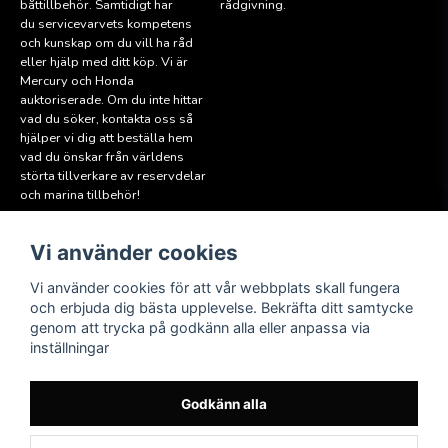
båttillbehör. Samtidigt har
rådgivning.
du servicevarvets kompetens
och kunskap om du vill ha råd
eller hjälp med ditt köp. Vi är
Mercury och Honda
auktoriserade. Om du inte hittar
vad du söker, kontakta oss så
hjälper vi dig att beställa hem
vad du önskar från världens
störta tillverkare av reservdelar
och marina tillbehör!
Vi använder cookies
Läs mer
Följ oss
Facebook
Köpvillkor
Vi använder cookies för att vår webbplats skall fungera
Hitta till oss
och erbjuda dig bästa upplevelse. Bekräfta ditt samtycke
Instagram
genom att trycka på godkänn alla eller anpassa via
Miljöpolicy
inställningar
Medlem i Sweboat
Att reservera en båt
Godkänn alla