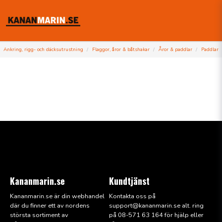
Ankring, rigg- och däcksutrustning
Flaggor, åror & båtshakar
Åror & paddlar
Paddlar
Kananmarin.se
Kundtjänst
Kananmarin.se är din webhandel
Kontakta oss på
där du finner ett av nordens
support@kana
nmarin.se alt. ring
största sortiment av
på 08-571 63 164 för hjälp eller