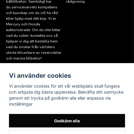
båttillbehör. Samtidigt har
rådgivning.
du servicevarvets kompetens
och kunskap om du vill ha råd
eller hjälp med ditt köp. Vi är
Mercury och Honda
auktoriserade. Om du inte hittar
vad du söker, kontakta oss så
hjälper vi dig att beställa hem
vad du önskar från världens
störta tillverkare av reservdelar
och marina tillbehör!
Vi använder cookies
Läs mer
Följ oss
Facebook
Köpvillkor
Vi använder cookies för att vår webbplats skall fungera
Hitta till oss
och erbjuda dig bästa upplevelse. Bekräfta ditt samtycke
Instagram
genom att trycka på godkänn alla eller anpassa via
Miljöpolicy
inställningar
Medlem i Sweboat
Att reservera en båt
Godkänn alla