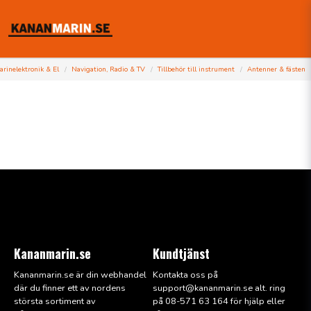
arinelektronik & El
Navigation, Radio & TV
Tillbehör till instrument
Antenner & fästen
Kananmarin.se
Kundtjänst
Kananmarin.se är din webhandel
Kontakta oss på
där du finner ett av nordens
support@kana
nmarin.se alt. ring
största sortiment av
på 08-571 63 164 för hjälp eller