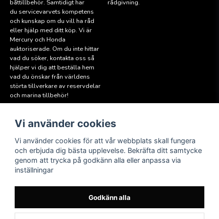
båttillbehör. Samtidigt har
rådgivning.
du servicevarvets kompetens
och kunskap om du vill ha råd
eller hjälp med ditt köp. Vi är
Mercury och Honda
auktoriserade. Om du inte hittar
vad du söker, kontakta oss så
hjälper vi dig att beställa hem
vad du önskar från världens
störta tillverkare av reservdelar
och marina tillbehör!
Vi använder cookies
Läs mer
Följ oss
Facebook
Köpvillkor
Vi använder cookies för att vår webbplats skall fungera
Hitta till oss
och erbjuda dig bästa upplevelse. Bekräfta ditt samtycke
Instagram
genom att trycka på godkänn alla eller anpassa via
Miljöpolicy
inställningar
Medlem i Sweboat
Att reservera en båt
Godkänn alla