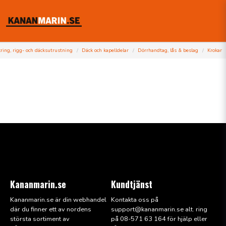
ring, rigg- och däcksutrustning
Däck och kapelldelar
Dörrhandtag, lås & beslag
Krokar
Kananmarin.se
Kundtjänst
Kananmarin.se är din webhandel
Kontakta oss på
där du finner ett av nordens
support@kana
nmarin.se alt. ring
största sortiment av
på 08-571 63 164 för hjälp eller