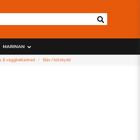
MARINAN
s & väggbeklädnad
Stäv / kölskydd