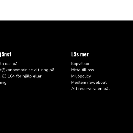
jänst
Läs mer
ta oss på
Köpvillkor
rt@kana
nmarin.se alt. ring på
Hitta till oss
 63 164 för hjälp eller
Miljöpolicy
ning.
Medlem i Sweboat
Att reservera en båt