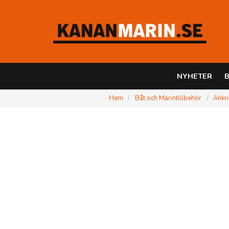
NYHETER
B
Hem
Båt och Marintillbehör
Ankri