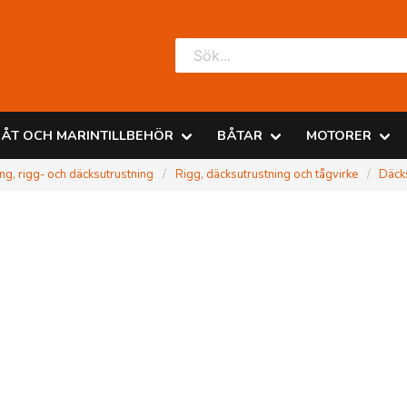
ÅT OCH MARINTILLBEHÖR
BÅTAR
MOTORER
ng, rigg- och däcksutrustning
Rigg, däcksutrustning och tågvirke
Däck