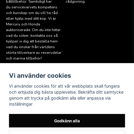
båttillbehör. Samtidigt har
rådgivning.
du servicevarvets kompetens
och kunskap om du vill ha råd
eller hjälp med ditt köp. Vi är
Mercury och Honda
auktoriserade. Om du inte hittar
vad du söker, kontakta oss så
hjälper vi dig att beställa hem
vad du önskar från världens
störta tillverkare av reservdelar
och marina tillbehör!
Vi använder cookies
Läs mer
Följ oss
Facebook
Köpvillkor
Vi använder cookies för att vår webbplats skall fungera
Hitta till oss
och erbjuda dig bästa upplevelse. Bekräfta ditt samtycke
Instagram
genom att trycka på godkänn alla eller anpassa via
Miljöpolicy
inställningar
Medlem i Sweboat
Att reservera en båt
Godkänn alla