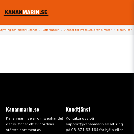
Styrning och motortillbehör
Offeranoder
Anoder till Propeller, drev & motor
Mercruiser
Kananmarin.se
Kundtjänst
Kananmarin.se är din webhandel
Kontakta oss på
där du finner ett av nordens
support@kana
nmarin.se alt. ring
största sortiment av
på 08-571 63 164 för hjälp eller