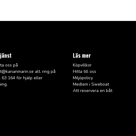
jänst
Läs mer
ta oss på
Köpvillkor
rt@kana
nmarin.se alt. ring på
Hitta till oss
 63 164 för hjälp eller
Miljöpolicy
ning.
Medlem i Sweboat
Att reservera en båt