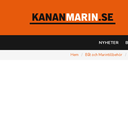
NYHETER
B
Hem
Båt och Marintillbehör