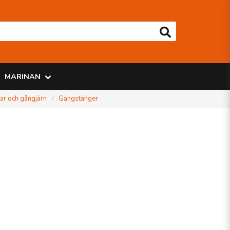
MARINAN
tar och gångjärn
Gängstänger