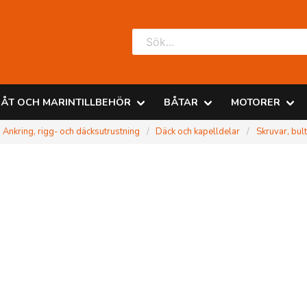
ÅT OCH MARINTILLBEHÖR
BÅTAR
MOTORER
Ankring, rigg- och däcksutrustning
Däck och kapelldelar
Skruvar, bul