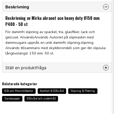
Beskrivning
Beskrivning av Mirka abranet ace heavy duty Ø150 mm
P400 - 50 st
För dammfri slipning av spackel, trä, glasfiber, lack och
gelcoat. AnvändsAnvänds Autonet på slipmaskin med
dammsugare uppnås en unik dammfri slipning.slipning.
Används tillsammans med skyddsrondell som ger din slipsula
långlivslängd. 150 mm. 50 st.
Ställ en produktfråga
question
Fråga oss något om denna produkten...
Relaterade kategorier
Båt och Marintillbehör
Komfort & Båtvård
Slipning & Polering
Sandpapper
Båtvård och underhåll
name
Namn