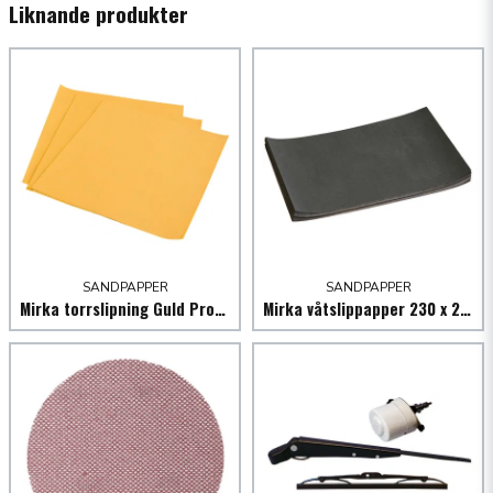
Liknande produkter
email
Mejladress
Ja, ni får publicera min fråga
SANDPAPPER
SANDPAPPER
Mirka torrslipning Guld Proflex 230 x 280 mm P80 25-pack
Mirka våtslippapper 230 x 280 mm
Skicka fråga