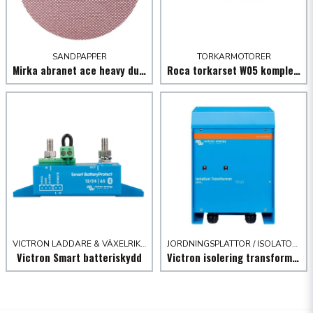
SANDPAPPER
TORKARMOTORER
Mirka abranet ace heavy duty nät p 40 - 25 st
Roca torkarset W05 komplett
VICTRON LADDARE & VÄXELRIKTARE
JORDNINGSPLATTOR / ISOLATORER
Victron Smart batteriskydd
Victron isolering transformator