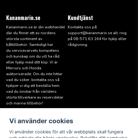
Kananmarin.se
Kundtjänst
Kananmarin.se är din webhandel
Kontakta oss på
där du finner ett av nordens
support@kana
nmarin.se alt. ring
största sortiment av
på 08-571 63 164 för hjälp eller
båttillbehör. Samtidigt har
rådgivning.
du servicevarvets kompetens
och kunskap om du vill ha råd
eller hjälp med ditt köp. Vi är
Mercury och Honda
auktoriserade. Om du inte hittar
vad du söker, kontakta oss så
hjälper vi dig att beställa hem
vad du önskar från världens
störta tillverkare av reservdelar
och marina tillbehör!
Vi använder cookies
Läs mer
Följ oss
Facebook
Köpvillkor
Vi använder cookies för att vår webbplats skall fungera
Hitta till oss
och erbjuda dig bästa upplevelse. Bekräfta ditt samtycke