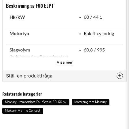
Beskrivning av F60 ELPT
Hk/kW
60 / 44.1
Motortyp
Rak 4-cylindrig
Slagvolym
60.8 / 995
(kubiktum/kubikcentimeter)
Visa mer
Varvtal vid full gas
5500-6000
Ställ en produktfråga
Bränsleinduktionssystem
2 ventiler per
question
Fråga oss något om denna produkten...
cylinder, enkel
Relaterade kategorier
överliggande
Mercury utombordare FourStroke 30-60 hk
Motorprogram Mercury
kamaxel (SOHC)
Mercury Marine Concept
name
Namn
Växelströmsgenerator
18 ampere/226