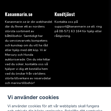
Kananmarin.se
Kundtjänst
Kananmarin.se är din webhandel
Kontakta oss på
där du finner ett av nordens
support@kana
nmarin.se alt. ring
största sortiment av
på 08-571 63 164 för hjälp eller
båttillbehör. Samtidigt har
rådgivning.
du servicevarvets kompetens
och kunskap om du vill ha råd
eller hjälp med ditt köp. Vi är
Mercury och Honda
auktoriserade. Om du inte hittar
vad du söker, kontakta oss så
hjälper vi dig att beställa hem
vad du önskar från världens
störta tillverkare av reservdelar
och marina tillbehör!
Vi använder cookies
Läs mer
Följ oss
Facebook
Köpvillkor
Vi använder cookies för att vår webbplats skall fungera
Hitta till oss
och erbjuda dig bästa upplevelse. Bekräfta ditt samtycke