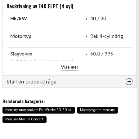
Beskrivning av F40 ELPT (4 cyl)
Hk/kW
40 / 30
Motortyp
Rak 4-cylindrig
Slagvolym
60.8 / 995
(kubiktum/kubikcentimeter)
Visa mer
Varvtal vid full gas
5500-6000
Ställ en produktfråga
Bränsleinduktionssystem
2 ventiler per
question
Fråga oss något om denna produkten...
cylinder, enkel
Relaterade kategorier
överliggande
Mercury utombordare FourStroke 30-60 hk
Motorprogram Mercury
kamaxel (SOHC)
Mercury Marine Concept
name
Namn
Växelströmsgenerator
18 ampere/226