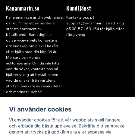
Kananmarin.se
Kundtjänst
Kananmarin.se är din webhandel
Kontakta oss på
där du finner ett av nordens
support@kana
nmarin.se alt. ring
största sortiment av
på 08-571 63 164 för hjälp eller
båttillbehör. Samtidigt har
rådgivning.
du servicevarvets kompetens
och kunskap om du vill ha råd
eller hjälp med ditt köp. Vi är
Mercury och Honda
auktoriserade. Om du inte hittar
vad du söker, kontakta oss så
hjälper vi dig att beställa hem
vad du önskar från världens
störta tillverkare av reservdelar
och marina tillbehör!
Vi använder cookies
Läs mer
Följ oss
Facebook
Köpvillkor
Vi använder cookies för att vår webbplats skall fungera
Hitta till oss
och erbjuda dig bästa upplevelse. Bekräfta ditt samtycke
Instagram
genom att trycka på godkänn alla eller anpassa via
Miljöpolicy