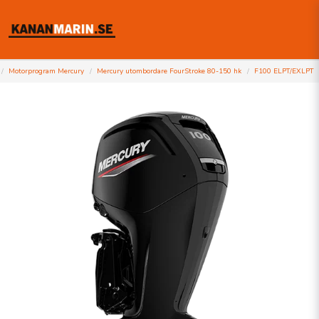
Motorprogram Mercury
Mercury utombordare FourStroke 80-150 hk
F100 ELPT/EXLPT