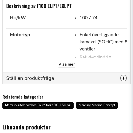
Beskrivning av F100 ELPT/EXLPT
Hk/kW
100 / 74
Motortyp
Enkel överliggande
kamaxel (SOHC) med 8
ventiler
Rak 4-cylindrig
Visa mer
Slagvolym (l)
2.1
Ställ en produktfråga
question
Varvtal vid full gas
5000-6000
Fråga oss något om denna produkten...
Relaterade kategorier
Mercury utombordare FourStroke 80-150 hk
Mercury Marine Concept
Luftinsug
Prestandatrimmat
spiralinsugningsgrenrör
name
Namn
Liknande produkter
Bränsleinduktionssystem
Datorstyrd elektronisk