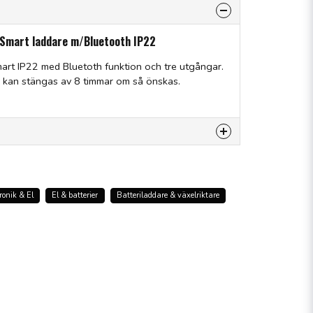
e Smart laddare m/Bluetooth IP22
mart IP22 med Bluetoth funktion och tre utgångar.
h kan stängas av 8 timmar om så önskas.
 produkten...
ronik & El
El & batterier
Batteriladdare & växelriktare
email
Mejladress
råga