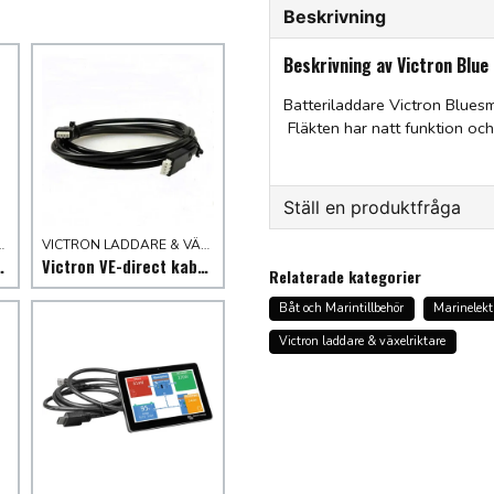
Beskrivning
Beskrivning av Victron Blu
Batteriladdare Victron Blues
Fläkten har natt funktion oc
Ställ en produktfråga
 & VÄXELRIKTARE
VICTRON LADDARE & VÄXELRIKTARE
question
Fråga oss något om denna
riktare/laddare 12/24V
Victron VE-direct kabel för MPPT display
Relaterade kategorier
Båt och Marintillbehör
Marinelekt
Victron laddare & växelriktare
name
Namn
Ja, ni får publicera min f