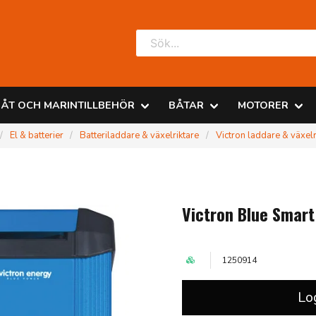
ÅT OCH MARINTILLBEHÖR
BÅTAR
MOTORER
El & batterier
Batteriladdare & växelriktare
Victron laddare & växelr
Victron Blue Smart
1250914
Lo