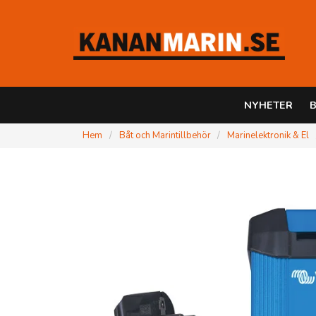
NYHETER
B
Hem
Båt och Marintillbehör
Marinelektronik & El