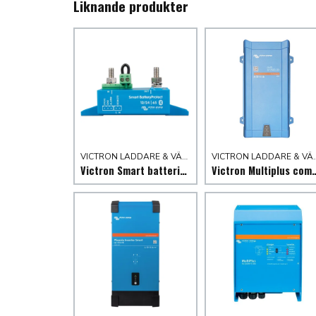
Liknande produkter
VICTRON LADDARE & VÄXELRIKTARE
VICTRON LADDARE
Victron Smart batteriskydd
Victron Multiplus compact växel