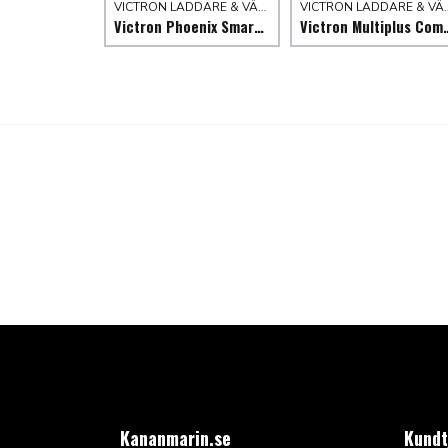
VICTRON LADDARE & VÄXELRIKTARE
VICTRON LADDARE
Victron Phoenix Smart inverter
Victron Multiplus Compa
Kananmarin.se
Kundt