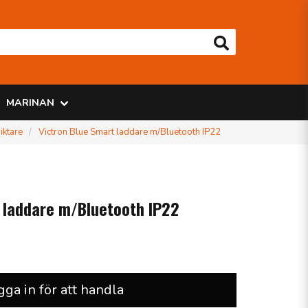
MARINAN
iktare
Victron Blue Smart laddare m/Bluetooth IP22
 laddare m/Bluetooth IP22
gga in för att handla