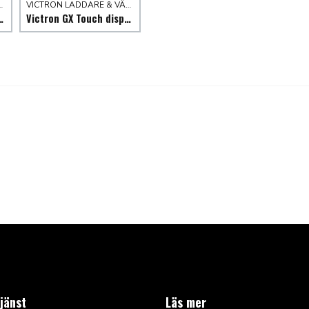
 & VÄXELRIKTARE
VICTRON LADDARE & VÄXELRIKTARE
ct växelriktare/laddare
Victron GX Touch displays
jänst
Läs mer