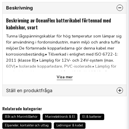
Beskrivning
Beskrivning av OceanFlex batterikabel förtennad med
kabelskor, svart
Tunna lågspänningskablar för hög temperatur som lämpar sig
för användning i fordonsindustrin, marin miljö och andra tuffa
miljöer.De förtennade kopparledarna gör denna kabel mer
korrosionsbeständig.• Tillverkad i enlighet med ISO 6722-1:
2011 (klasse B).• Lämplig för 12V- och 24V-system (max.
60V).• Isolerade kopparledare, PVC-isolerade.• Lämplig för
användning vid temperaturer från -40 ºC till 105 ºC.• Bra
Visa mer
motståndskraft mot bensin, dieselolja, smörjoljor och utspädd
syra.• Mycket god motståndskraft mot fukt.• Hård PVC-
isolering sparar vikt och ger bra slitstyrka. Kan skäras
Ställ en produktfråga
igenom.• Kablarna är tryckta med specifikationen på
isoleringen.
question
Fråga oss något om denna produkten...
Relaterade kategorier
Båt och Marintillbehör
Marinelektronik & El
El & batterier
Elpaneler, kontakter och uttag
Ledningar & kabel