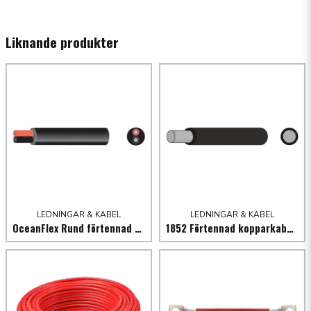
name
Namn
Liknande produkter
email
Mejladress
Ja, ni får publicera min fråga
LEDNINGAR & KABEL
LEDNINGAR & KABEL
OceanFlex Rund förtennad kabel röd/svart 2x1,5 mm², 30m
1852 Förtennad kopparkabel svart
Skicka fråga