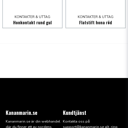
KONTAKTER & UTTAG
KONTAKTER & UTTAG
Honkontakt rund gul
Flatstift hona röd
Kananmarin.se
Kundtjänst
Kananmarin.se är din webhandel
Kontakta oss på
där du finner ett av nordens
support@kana
nmarin.se alt. ring