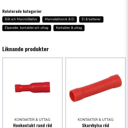
question
Fråga oss något om denna produkten...
Relaterade kategorier
Båt och Marintillbehör
Marinelektronik & El
El & batterier
Elpaneler, kontakter och uttag
Kontakter & uttag
name
Namn
Liknande produkter
email
Mejladress
Ja, ni får publicera min fråga
KONTAKTER & UTTAG
KONTAKTER & UTTAG
Honkontakt rund röd
Skarvhylsa röd