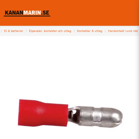
El & batterier
Elpaneler, kontakter och uttag
Kontakter & uttag
Hankontakt rund röd