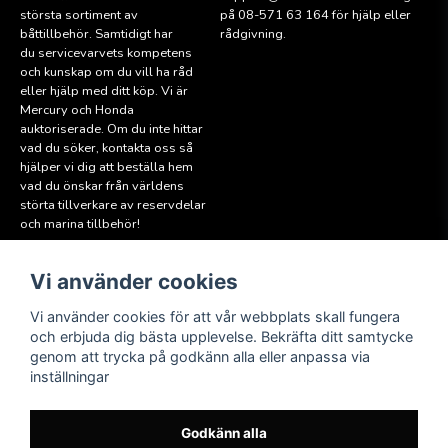
största sortiment av
på 08-571 63 164 för hjälp eller
båttillbehör. Samtidigt har
rådgivning.
du servicevarvets kompetens
och kunskap om du vill ha råd
eller hjälp med ditt köp. Vi är
Mercury och Honda
auktoriserade. Om du inte hittar
vad du söker, kontakta oss så
hjälper vi dig att beställa hem
vad du önskar från världens
störta tillverkare av reservdelar
och marina tillbehör!
Vi använder cookies
Läs mer
Följ oss
Facebook
Köpvillkor
Vi använder cookies för att vår webbplats skall fungera
Hitta till oss
och erbjuda dig bästa upplevelse. Bekräfta ditt samtycke
Instagram
genom att trycka på godkänn alla eller anpassa via
Miljöpolicy
inställningar
Medlem i Sweboat
Att reservera en båt
Godkänn alla