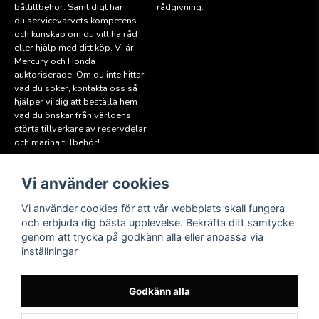
båttillbehör. Samtidigt har
rådgivning.
du servicevarvets kompetens
och kunskap om du vill ha råd
eller hjälp med ditt köp. Vi är
Mercury och Honda
auktoriserade. Om du inte hittar
vad du söker, kontakta oss så
hjälper vi dig att beställa hem
vad du önskar från världens
störta tillverkare av reservdelar
och marina tillbehör!
Vi använder cookies
Läs mer
Följ oss
Facebook
Köpvillkor
Vi använder cookies för att vår webbplats skall fungera
Hitta till oss
och erbjuda dig bästa upplevelse. Bekräfta ditt samtycke
Instagram
genom att trycka på godkänn alla eller anpassa via
Miljöpolicy
inställningar
Medlem i Sweboat
Att reservera en båt
Godkänn alla