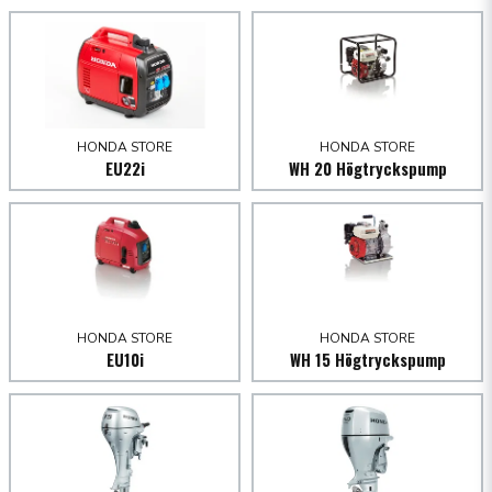
Motor
email
Mejladress
Motormodell
Motortyp
HONDA STORE
HONDA STORE
Ja, ni får publicera min fråga
Cylindervolym (cm³)
EU22i
WH 20 Högtryckspump
Borr x slag (mm)
Varvtal (rpm)
Kylsystem
Tändsystem
Oljevolym (L)
HONDA STORE
HONDA STORE
EU10i
WH 15 Högtryckspump
Skicka fråga
Bränsletank (L)
Drifttid
Startsystem
Ljudnivå vid användaren (dB(A))