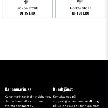
Garanterad övre ljudnivå (dB(A))
HONDA STORE
HONDA STORE
BF 15 LHU
BF 150 LRU
Dimensioner
Längd (mm)
Bredd (mm)
Höjd (mm)
Torrvikt (kg)
Kananmarin.se
Kundtjänst
Kananmarin.se är din webhandel
Kontakta oss på
där du finner ett av nordens
support@kana
nmarin.se alt. ring
största sortiment av
på 08-571 63 164 för hjälp eller