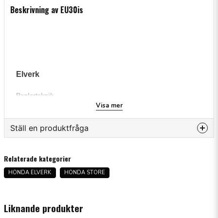
Beskrivning av EU30is
Elverk
Reglerteknik
Visa mer
Typ
Maxeffekt (W)
Ställ en produktfråga
Märkeffekt (W)
question
Fråga oss något om denna produkten...
Spänning (V)
Relaterade kategorier
Frekvens (Hz)
HONDA ELVERK
HONDA STORE
Märkström (A)
name
Likströmsuttag
Namn
Liknande produkter