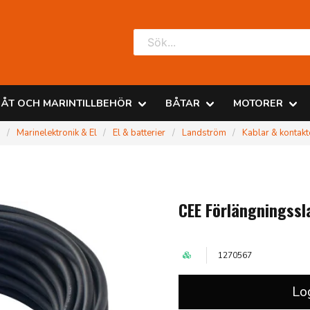
ÅT OCH MARINTILLBEHÖR
BÅTAR
MOTORER
r
Marinelektronik & El
El & batterier
Landström
Kablar & kontakt
CEE Förlängningssl
1270567
Lo