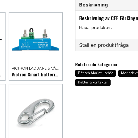
Beskrivning
Beskrivning av CEE Förläng
Haba-produkter.
Ställ en produktfråga
question
Fråga oss något om denna
Relaterade kategorier
VICTRON LADDARE & VÄXELRIKTARE
Båt och Marintillbehör
Marinelekt
05 komplett
Victron Smart batteriskydd
Kablar & kontakter
name
Namn
Ja, ni får publicera min f