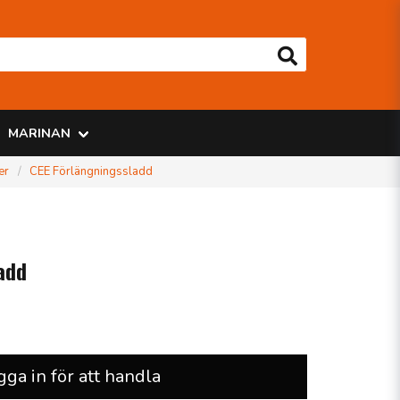
MARINAN
er
CEE Förlängningssladd
add
gga in för att handla