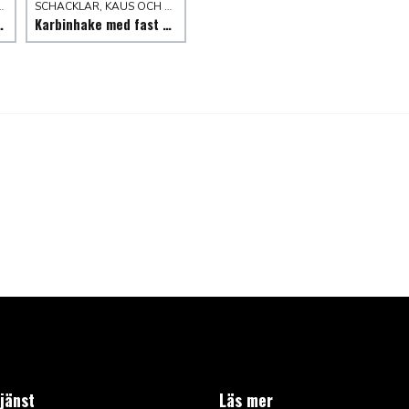
 & VÄXELRIKTARE
SCHACKLAR, KAUS OCH HAKAR
riktare/laddare 12/24V
Karbinhake med fast öga
jänst
Läs mer