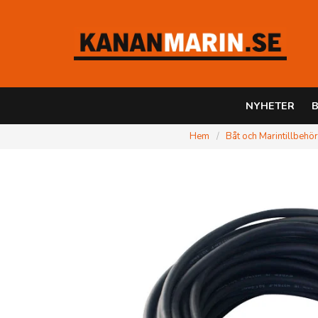
NYHETER
B
Hem
Båt och Marintillbehö