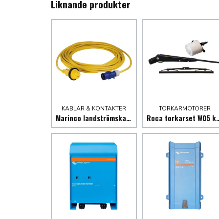
Liknande produkter
KABLAR & KONTAKTER
TORKARMOTORER
Marinco landströmskabel
Roca torkarset W