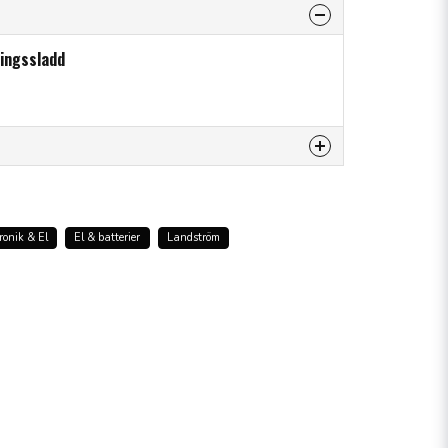
ningssladd
 produkten...
ronik & El
El & batterier
Landström
email
Mejladress
råga