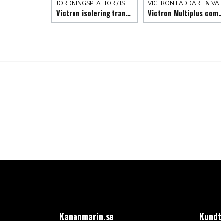
JORDNINGSPLATTOR / ISOLATORER
VICTRON LADDARE
Victron isolering transformator
Victron Multiplus compact växel
Kananmarin.se
Kundt