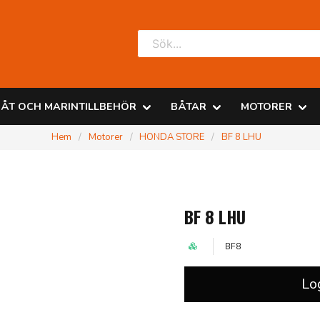
ÅT OCH MARINTILLBEHÖR
BÅTAR
MOTORER
Hem
Motorer
HONDA STORE
BF 8 LHU
BF 8 LHU
BF8
Lo