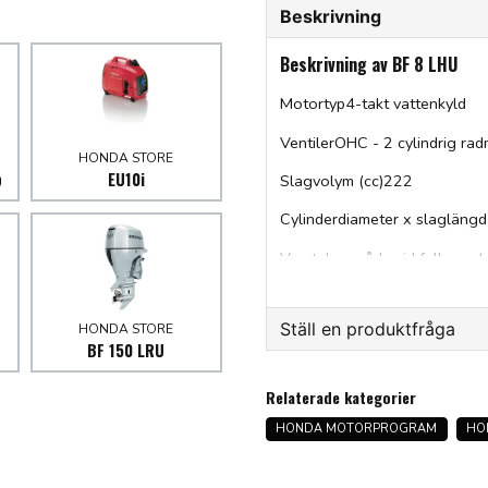
Beskrivning
Beskrivning av BF 8 LHU
Motortyp4-takt vattenkyld
VentilerOHC - 2 cylindrig ra
HONDA STORE
p
EU10i
Slagvolym (cc)222
Cylinderdiameter x slagläng
Varvtalsområde vid full gas 
Märkeffekt (kW (hk))6,0 (8)
Ställ en produktfråga
HONDA STORE
KylningVattenkylning med te
BF 150 LRU
Bränsletillförsel1 förgasare
question
Fråga oss något om denna
Relaterade kategorier
Tändsystem Elektroniskt PGM
HONDA MOTORPROGRAM
HO
Startsystem Snörstart