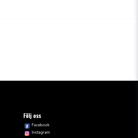
email
Mejladress
ion
råga
Skicka fråga
Följ oss
Facebook
Instagram