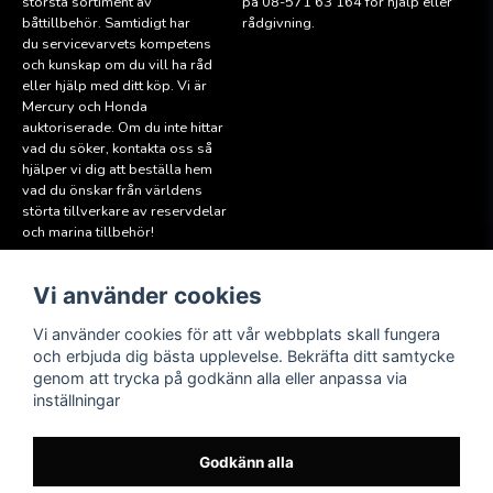
största sortiment av
på 08-571 63 164 för hjälp eller
båttillbehör. Samtidigt har
rådgivning.
du servicevarvets kompetens
och kunskap om du vill ha råd
eller hjälp med ditt köp. Vi är
Mercury och Honda
auktoriserade. Om du inte hittar
vad du söker, kontakta oss så
hjälper vi dig att beställa hem
vad du önskar från världens
störta tillverkare av reservdelar
och marina tillbehör!
Vi använder cookies
Läs mer
Följ oss
Facebook
Köpvillkor
Vi använder cookies för att vår webbplats skall fungera
Hitta till oss
och erbjuda dig bästa upplevelse. Bekräfta ditt samtycke
Instagram
genom att trycka på godkänn alla eller anpassa via
Miljöpolicy
inställningar
Medlem i Sweboat
Att reservera en båt
Godkänn alla