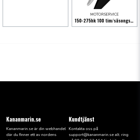
MOTORSERVICE
150-275hk 100 tim/säsongservice utombordare
Kananmarin.se
Kundtjänst
Kananmarin.se är din webhandel
Kontakta oss på
där du finner ett av nordens
support@kana
nmarin.se alt. ring