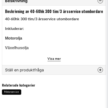
Beskrivning
Beskrivning av 40-60hk 300 tim/3 årsservice utombordare
40-60hk 300 tim/3 årsservice utombordare
Inkluderar:
Motorolja
Växelhusolja
Oljefilter
Visa mer
Bränslefilter lågtryck
Ställ en produktfråga
Bränslefilter Högtryck
question
Fråga oss något om denna produkten...
Relaterade kategorier
Termostat
Motorservice
Termostatpackning
name
Oljepluggspackning