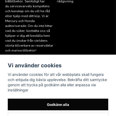
båttillbehör. Samtidigt har
rådgivning.
du servicevarvets kompetens
och kunskap om du vill ha råd
eller hjälp med ditt köp. Vi är
Mercury och Honda
auktoriserade. Om du inte hittar
vad du söker, kontakta oss så
hjälper vi dig att beställa hem
vad du önskar från världens
störta tillverkare av reservdelar
och marina tillbehör!
Vi använder cookies
Läs mer
Följ oss
Facebook
Köpvillkor
Vi använder cookies för att vår webbplats skall fungera
Hitta till oss
och erbjuda dig bästa upplevelse. Bekräfta ditt samtycke
Instagram
genom att trycka på godkänn alla eller anpassa via
Miljöpolicy
inställningar
Medlem i Sweboat
Att reservera en båt
Godkänn alla