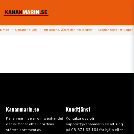
h fritid
Sjökläder & Skor
Jollekläder & våtdräkter / torrdräkter
Neoprenboots / strumpor
Kananmarin.se
Kundtjänst
Kananmarin.se är din webhandel
Kontakta oss på
där du finner ett av nordens
support@kana
nmarin.se alt. ring
största sortiment av
på 08-571 63 164 för hjälp eller