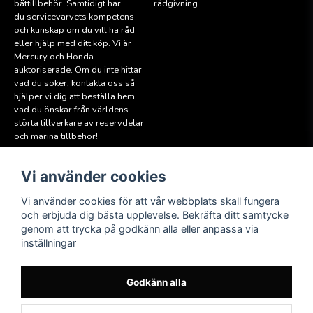
båttillbehör. Samtidigt har
rådgivning.
du servicevarvets kompetens
och kunskap om du vill ha råd
eller hjälp med ditt köp. Vi är
Mercury och Honda
auktoriserade. Om du inte hittar
vad du söker, kontakta oss så
hjälper vi dig att beställa hem
vad du önskar från världens
störta tillverkare av reservdelar
och marina tillbehör!
Vi använder cookies
Läs mer
Följ oss
Facebook
Köpvillkor
Vi använder cookies för att vår webbplats skall fungera
Hitta till oss
och erbjuda dig bästa upplevelse. Bekräfta ditt samtycke
Instagram
genom att trycka på godkänn alla eller anpassa via
Miljöpolicy
inställningar
Medlem i Sweboat
Att reservera en båt
Godkänn alla